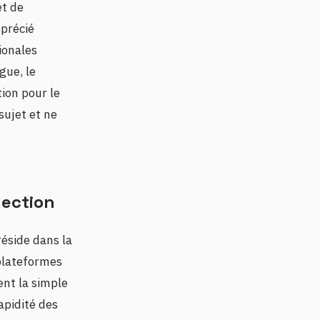
et de
pprécié
ionales
gue, le
ion pour le
sujet et ne
lection
réside dans la
s plateformes
ent la simple
apidité des