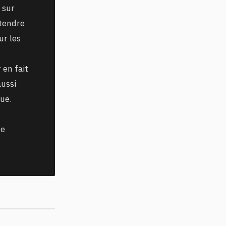
 sur
ttendre
ur les
 en fait
aussi
que.
se