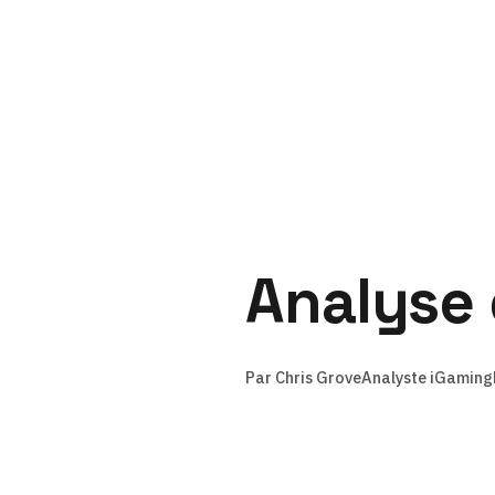
Chris Grove
Analyse 
Ana
per
Par Chris Grove
Analyste iGaming
Dans un
distinc