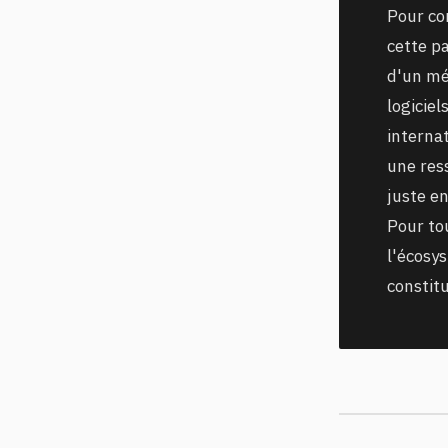
Pour con
cette p
d'un mé
logiciel
internat
une ress
juste en
Pour to
l'écosy
constit