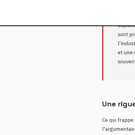
experte
régleme
objecti
sont pr
l'indus
et une 
souvent
Une rigu
Ce qui frappe 
l'argumentaire