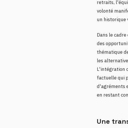
retraits, l'éq
volonté manif
un historique v
Dans le cadre 
des opportunit
thématique d
les alternativ
L'intégration 
factuelle qui
d'agréments e
en restant co
Une tran