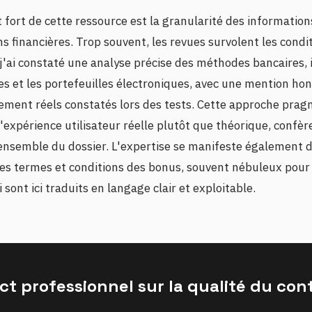
 fort de cette ressource est la granularité des informatio
ns financières. Trop souvent, les revues survolent les condi
 j'ai constaté une analyse précise des méthodes bancaires, 
s et les portefeuilles électroniques, avec une mention ho
tement réels constatés lors des tests. Cette approche prag
l'expérience utilisateur réelle plutôt que théorique, confè
l'ensemble du dossier. L'expertise se manifeste également 
des termes et conditions des bonus, souvent nébuleux pour 
 sont ici traduits en langage clair et exploitable.
ct professionnel sur la qualité du co