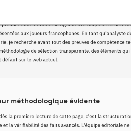
 se joue sur la précision des données et la profondeur de l
ntaire. En parcourant le dossier proposé par Slot.day, mo
f premier était d'évaluer la rigueur avec laquelle les infor
ésentées aux joueurs francophones. En tant qu'analyste d
trie, je recherche avant tout des preuves de compétence t
méthodologie de sélection transparente, des éléments qui
 défaut sur le web actuel.
eur méthodologique évidente
dès la première lecture de cette page, c'est la structurati
 et la vérifiabilité des faits avancés. L'équipe éditoriale n