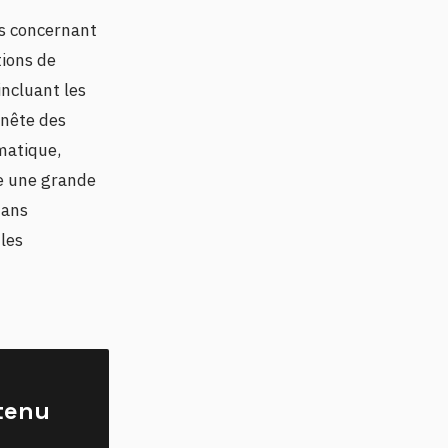
ns concernant
tions de
incluant les
nnête des
matique,
re une grande
dans
les
ntenu