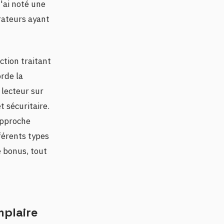
J'ai noté une
rateurs ayant
ction traitant
orde la
 lecteur sur
t sécuritaire.
 approche
férents types
 bonus, tout
mplaire