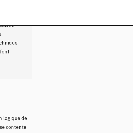
'analyse
n
mations
e
echnique
 font
on logique de
e se contente